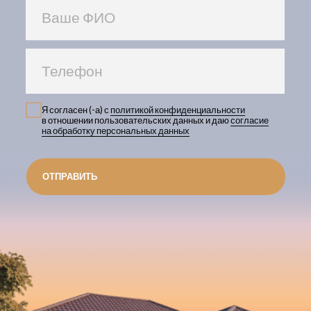
ПОЛУЧИТЬ КОНСУЛЬТАЦИЮ
Политика конфиденциальности
ИП Улюмджиев Юрий Николаевич
ИНН 770408908226. ОГРН
Пользовательское соглашение
323774600366426
Сайт создан MADEON