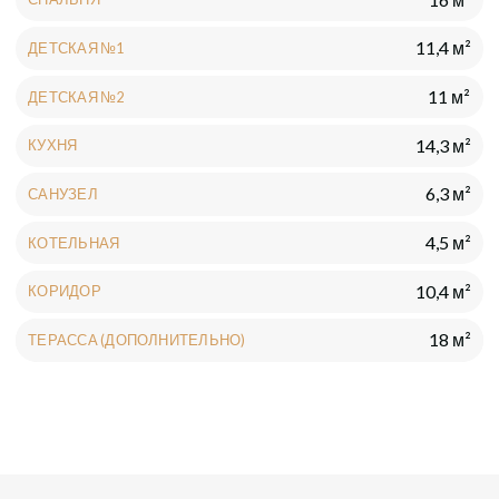
6,3 м²
САНУЗЕЛ
4,5 м²
КОТЕЛЬНАЯ
10,4 м²
КОРИДОР
ОТ 6 000 000₽
18 м²
5 м²
ХОЛЛ
ТЕРАССА (ДОПОЛНИТЕЛЬНО)
ИНЖЕНЕРНЫЕ СИСТЕМЫ