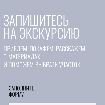
Домашний
Изумрудный
Истоки
О компании
Контакты
+7 (927) 078-68-07
Завершенные проекты
НА КАРТЕ
АлИго
Бизнес-центр в Астрахани