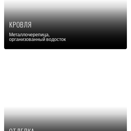
Предчистовая/черновая
внутренняя отделка
ОКНА И ДВЕРИ
Непромерзающие двери с терморазрывом,
энергосберегающие окна