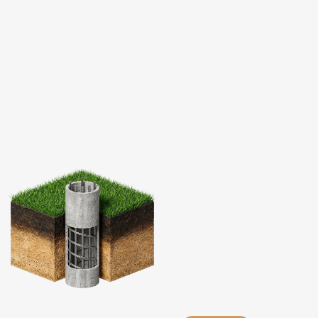
МЫ ОДНИ ИЗ НЕМНОГИХ, КТО СТРОИТ
ПО ТЕХНОЛОГИИ МОНОЛИТНОГО
КАРКАСА. В ОТЛИЧИЕ ОТ ДЕРЕВА ИЛИ
БЛОКОВ, МОНОЛИТНАЯ ПЛИТА И СТЕНЫ
НЕ ДАЮТ УСАДКУ.
Это значит, что вы можете начинать чистовую
отделку сразу после сдачи дома, не боясь, что
через год пойдут трещины по обоям или
перекосится дверь